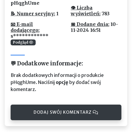
pHqghUme
👁 Liczba
📝 Numer seryjny:
1
wyświetleń:
783
📧 E-mail
📅 Dodane dnia:
10-
dodającego:
11-2024 16:51
s************
Podgląd
💬 Dodatkowe informacje:
Brak dodatkowych informacji o produkcie
pHqghUme. Naciśnij
opcję
by dodać swój
komentarz.
DODAJ SWÓJ KOMENTARZ