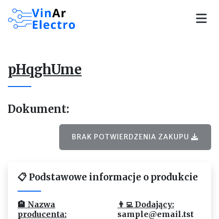
Skip to main content
pHqghUme
Dokument:
BRAK POTWIERDZENIA ZAKUPU
📋 Podstawowe informacje o produkcie
🏨 Nazwa
👨‍💻 Dodający:
producenta:
sample@email.tst