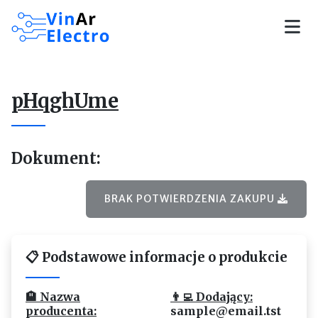
Skip to main content
pHqghUme
Dokument:
BRAK POTWIERDZENIA ZAKUPU
📋 Podstawowe informacje o produkcie
🏨 Nazwa
👨‍💻 Dodający:
producenta:
sample@email.tst