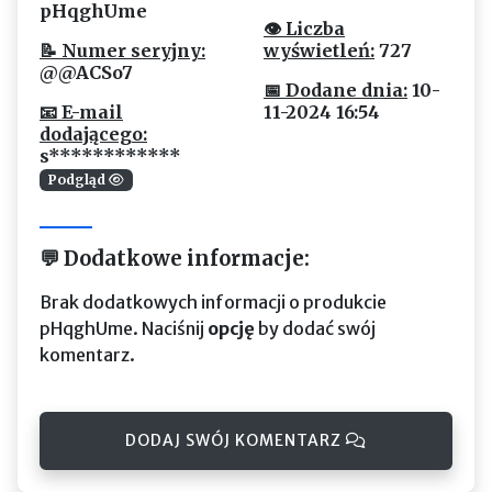
pHqghUme
👁 Liczba
📝 Numer seryjny:
wyświetleń:
727
@@ACSo7
📅 Dodane dnia:
10-
📧 E-mail
11-2024 16:54
dodającego:
s************
Podgląd
💬 Dodatkowe informacje:
Brak dodatkowych informacji o produkcie
pHqghUme. Naciśnij
opcję
by dodać swój
komentarz.
DODAJ SWÓJ KOMENTARZ